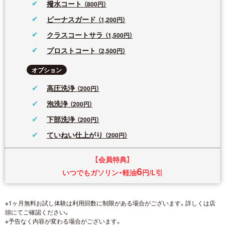
撥水コート
（800円）
ビーナスガード
（1,200円）
クラスコートサラ
（1,500円）
プロストコート
（2,500円）
オプション
高圧洗浄
（200円）
泡洗浄
（200円）
下部洗浄
（200円）
ていねい仕上がり
（200円）
【会員特典】
6
いつでもガソリン・軽油
円/L引
※1ヶ月無料お試し体験は利用回数に制限がある場合がございます。詳しくは店
頭にてご確認ください。
※予告なく内容が変わる場合がございます。