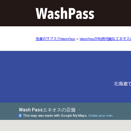
洗車のサブスクWashPass
>
WashPassが利用可能なエネオ
北海道で