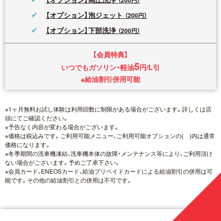
【オプション】泡ジェット
（200円）
【オプション】下部洗浄
（200円）
【会員特典】
5
いつでもガソリン・軽油
円/L引
※給油割引併用可能
※1ヶ月無料お試し体験は利用回数に制限がある場合がございます。詳しくは店
頭にてご確認ください。
※予告なく内容が変わる場合がございます。
※価格は税込みです。ご利用可能メニュー、ご利用可能オプションの( )内は通常
価格になります。
※冬季期間の洗車機凍結、洗車機本体の故障・メンテナンス等により、ご利用頂け
ない場合がございます。予めご了承下さい。
※会員カード、ENEOSカード、給油プリペイドカードによる給油割引の併用は可
能です。その他の給油割引との併用は不可です。