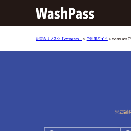
洗車のサブスク「WashPass」
>
ご利用ガイド
> WashPas
※店舗