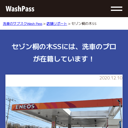
洗車のサブスクWash Pass
>
店舗リポート
> セゾン桐の木SS
セゾン桐の木SSには、洗車のプロ
が在籍しています！
2020.12.10